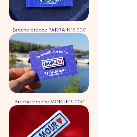
Price
Broche brodée PARRAIN
15,00€
Price
Broche brodée MORUE
15,00€