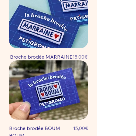
Price
Broche brodée MARRAINE
15,00€
Price
Broche brodée BOUM
15,00€
BOUM