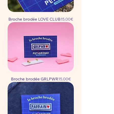
Price
Broche brodée LOVE CLUB
15,00€
Price
Broche brodée GRLPWR
15,00€