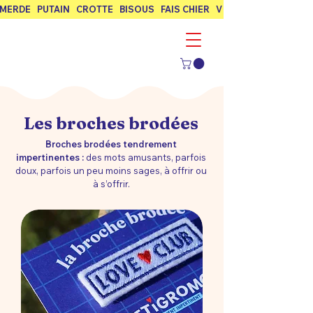
MERDE   PUTAIN   CROTTE   BISOUS   FAIS CHIER   VIVE L’AMOUR   FUCK
Les broches brodées
Broches brodées tendrement
impertinentes :
des mots amusants, parfois
doux, parfois un peu moins sages, à offrir ou
à s’offrir.