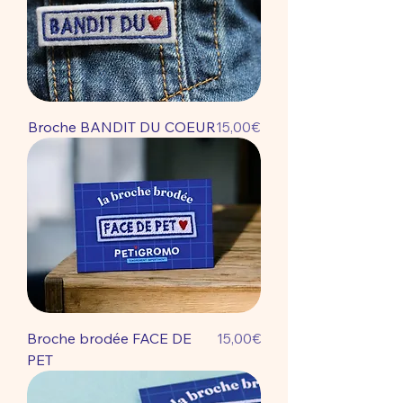
Price
Broche BANDIT DU COEUR
15,00€
Price
Broche brodée FACE DE
15,00€
PET