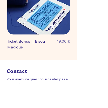
Prix
Ticket Bonus ｜Bisou
19,00 €
Magique
Contact
Vous avez une question, n'hésitez pas à
m'écrire !
petigromo@gmail.com
Suivez-moi sur
Instagram