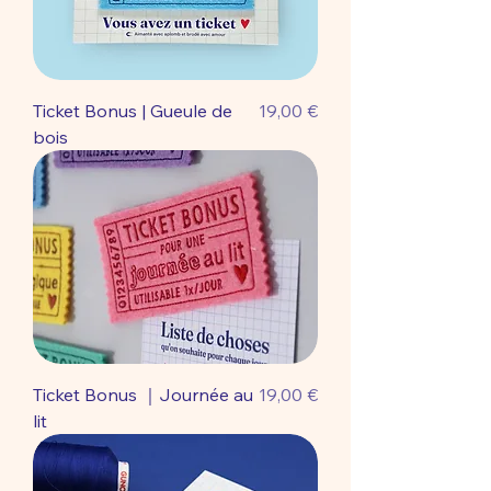
Prix
Ticket Bonus | Gueule de
19,00 €
bois
Prix
Ticket Bonus ｜Journée au
19,00 €
lit