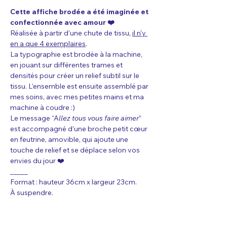
Cette affiche brodée a été imaginée et 
confectionnée avec amour ❤️ 
Réalisée à partir d'une chute de tissu, 
il n'y 
en a que 4 exemplaires
.
La typographie est brodée à la machine, 
en jouant sur différentes trames et 
densités pour créer un relief subtil sur le 
tissu. L’ensemble est ensuite assemblé par 
mes soins, avec mes petites mains et ma 
machine à coudre :)
Le message “A
llez tous vous faire aimer
” 
est accompagné d’une broche petit cœur 
en feutrine, amovible, qui ajoute une 
touche de relief et se déplace selon vos 
envies du jour ❤️
_____
Format : hauteur 36cm x largeur 23cm. 
À suspendre. 