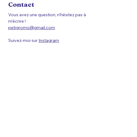
Contact
Vous avez une question, n'hésitez pas à
m'écrire !
petigromo@gmail.com
Suivez-moi sur
Instagram
Revendeurs
Vous avez une boutique et vous
souhaitez y proposer les créations
Petigromo ?
Demandez le catalogue revendeur :)
petigromo@gmail.com
La newsletter Petigromo
Ici, je partage ce que je ne dis pas 