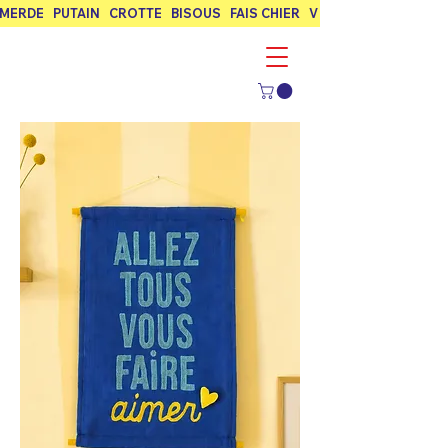
MERDE   PUTAIN   CROTTE   BISOUS   FAIS CHIER   VIVE L’AMOUR   FUCK