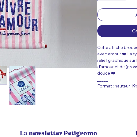
C
Cette affiche brodé
avec amour ❤️ La ty
relief graphique sur 
d'amour et de (grosse
douce ❤️
_____
Format : hauteur 19
La newsletter Petigromo