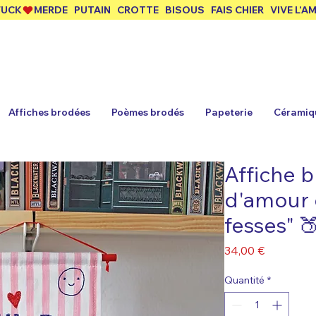
 FUCK
Affiches brodées
Poèmes brodés
Papeterie
Céramiq
Affiche 
d'amour 
fesses" 
Prix
34,00 €
Quantité
*