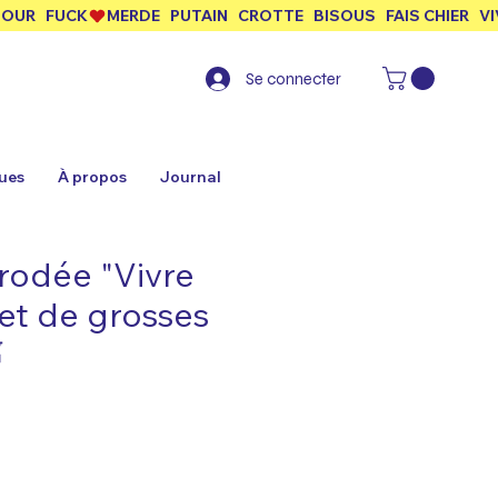
Se connecter
ues
À propos
Journal
brodée "Vivre
et de grosses
