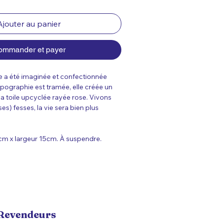
Ajouter au panier
ommander et payer
e a été imaginée et confectionnée 
pographie est tramée, elle créée un 
la toile upcyclée rayée rose. Vivons 
s) fesses, la vie sera bien plus 
cm x largeur 15cm. À suspendre. 
Revendeurs