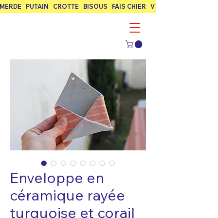
MERDE   PUTAIN   CROTTE   BISOUS   FAIS CHIER   VIVE L’AMOUR   FUCK
Enveloppe en
céramique rayée
turquoise et corail