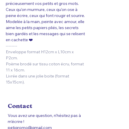
précieusement vos petits et gros mots. 
Ceux qu'on murmure, ceux qu'on ose à 
peine écrire, ceux qui font rougir et sourire.
Modelée à la main, peinte avec amour, elle 
aime les petits papiers pliés, les secrets 
bien gardés et les messages qui se relisent 
en cachette ❤️
--------
Enveloppe format H12cm x L10cm x 
P2cm.
Poème brodé sur tissu coton écru, format 
11 x 16cm.
Livrée dans une jolie boite (format 
15x15cm).
Contact
Vous avez une question, n'hésitez pas à
m'écrire !
petigromo@gmail.com